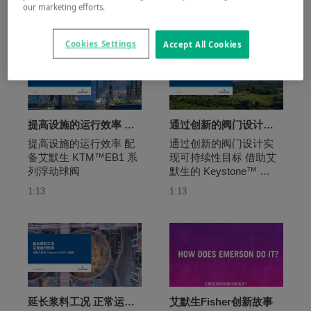
our marketing efforts.
程单位，简化流程，提
4:53
1:13
高收益。本视频将演示
如何根据公式进行可扩
Cookies Settings
Accept All Cookies
展变量设置。
提高设施的运行效率 配备艾默生 KTM™EB1 系列浮动球阀
通过创新的阀门设计实现可持续性目标 借助艾默生的 Keystone™ CompoSeal 复合材料蝶 阀
提高设施的运行效率 配
通过创新的阀门设计实
备艾默生 KTM™EB1 系
现可持续性目标 借助艾
列浮动球阀
默生的 Keystone™ 
CompoSeal 复合材料蝶 
1:13
1:13
阀
延长浆料工况 正常运行时间借助艾默生 Clarkson SU10R 刀闸阀
艾默生Fisher创新故事