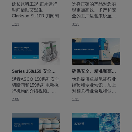
延长浆料工况 正常运行
选择正确的产品对您实
时间借助艾默生 
现更加高效、多产和安
Clarkson SU10R 刀闸阀
全的工厂运营来说至关
重要。使用费希尔产品
1:13
3:23
实现更高层次的操作。
Series 158/159 安全切断阀和执行机构| ASCO
确保安全、精准和高效操作的加氢技术
观看ASCO 158系列安全
为您提供卓越氢能行业
切断阀和159系列电动执
经验和专业知识，加上
行机构的介绍视频。他
对相关行业合规和认证
们提供了市场上更高的
认知。 我们可以帮助您
2:05
1:11
热输出，为燃气切断应
设计可扩展、安全且高
用树立了新的行业标
效的解决方案，以满足
准。
市场需求并确保未来的
可靠性发展。