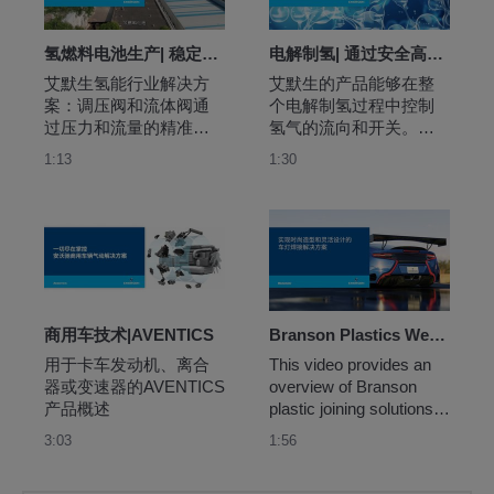
氢燃料电池生产| 稳定的压力和精准的流体控制解决方案
电解制氢| 通过安全高效的电解制氢方案进行氢能生产
艾默生氢能行业解决方
艾默生的产品能够在整
案：调压阀和流体阀通
个电解制氢过程中控制
过压力和流量的精准控
氢气的流向和开关。为
制来确保连续的氢气燃
优化和控制生产过程所
1:13
1:30
料供应，并最大限度地
需的纯度提供安全、经
提升效率。
济、高效的可扩展解决
方案。
商用车技术|AVENTICS
Branson Plastics Welding Solutions for Automotive Lamp Assemblies
用于卡车发动机、离合
This video provides an 
器或变速器的AVENTICS
overview of Branson 
产品概述
plastic joining solutions 
for various automotive 
3:03
1:56
lamp applications.