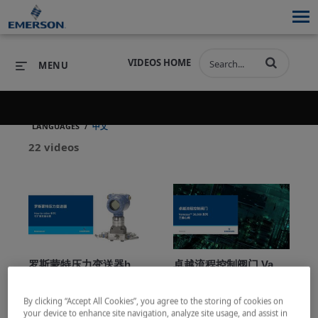
VIDEOS HOME
MENU
/
LANGUAGES
中文
PRODUCTS
SOFTWARE
22 videos
PRODUCTS
INDUSTRIES
SOFTWARE
SERVICES & SUPPORT
INDUSTRIES
SERVICES & SUPPORT
COMPANY
COMPANY
罗斯蒙特压力变送器how-to-video 系列：可扩展变量设置
卓越流程控制阀门 Vanessa™ 30,000 系列 三偏心阀
罗斯蒙特3051/3051S特
卓越流程控制阀门 
压力变送器可扩展变量
Vanessa™ 30,000 系列 
By clicking “Accept All Cookies”, you agree to the storing of cookies on
功能，能方便自定义工
三偏心阀
your device to enhance site navigation, analyze site usage, and assist in