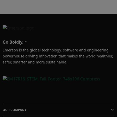
atender todas as suas necessidades de 
suprimento, entrega e serviço de válvulas.

-------------------------------------------------------------
--------------------------

Agradecemos por assistir ao vídeo! Não se 
esqueça de se inscrever em nosso canal no 
Go Boldly.™
YouTube

Emerson is the global technology, software and engineering
-------------------------------------------------------------
powerhouse driving innovation that makes the world healthier,
--------------------------

safer, smarter and more sustainable.
Convidamos você para que faça parte de 
nossa comunidade nas redes sociais:

Página web: https://www.emerson.com/brasil   

Facebook: 
http://bit.ly/FacebookEmersonBrasil  

Twitter: http://bit.ly/TwitterEmersonBrasil   

OUR COMPANY
LinkedIn: 