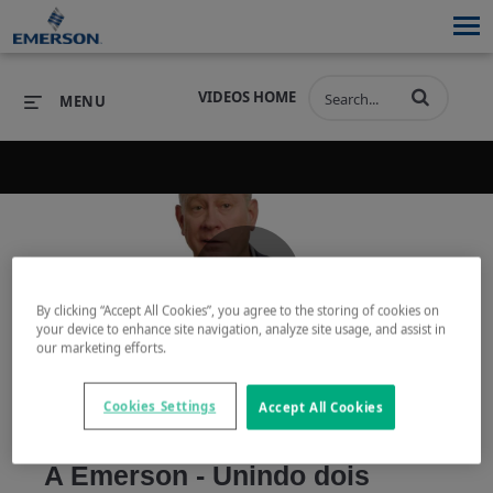
VIDEOS HOME
MENU
PRODUCTS
SOFTWARE
PRODUCTS
INDUSTRIES
SOFTWARE
SERVICES & SUPPORT
Play
By clicking “Accept All Cookies”, you agree to the storing of cookies on
INDUSTRIES
SERVICES & SUPPORT
COMPANY
your device to enhance site navigation, analyze site usage, and assist in
our marketing efforts.
COMPANY
Cookies Settings
Accept All Cookies
Video
A Emerson - Unindo dois