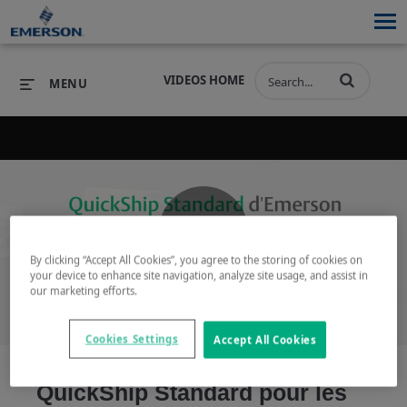
VIDEOS HOME
MENU
PRODUCTS
SOFTWARE
PRODUCTS
INDUSTRIES
SOFTWARE
SERVICES & SUPPORT
Play
By clicking “Accept All Cookies”, you agree to the storing of cookies on
INDUSTRIES
SERVICES & SUPPORT
COMPANY
your device to enhance site navigation, analyze site usage, and assist in
our marketing efforts.
COMPANY
Cookies Settings
Accept All Cookies
Video
QuickShip Standard pour les