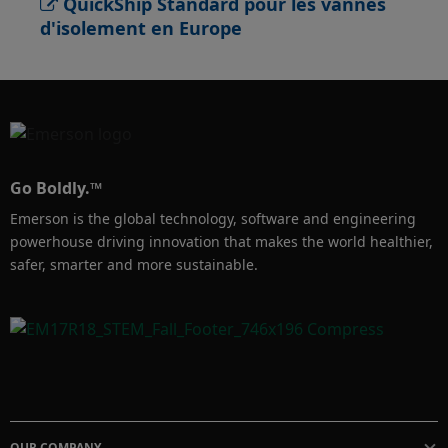
QuickShip Standard pour les vannes
Et si vous pouviez renouveler les pièces de 
d'isolement en Europe
rechange et constituer un stock plus 
rapidement ?

Le programme QuickShip Standard 
d'Emerson vous offre tout cela, sans frais 
supplémentaire. Le programme QuickShip 
Go Boldly.™
Standard fournit des produits à la pointe du 
Emerson is the global technology, software and engineering
marché, conçus pour réduire les délais de 
powerhouse driving innovation that makes the world healthier,
livraison, assurant une livraison rapide, 
safer, smarter and more sustainable.
pratique et fiable.
OUR COMPANY