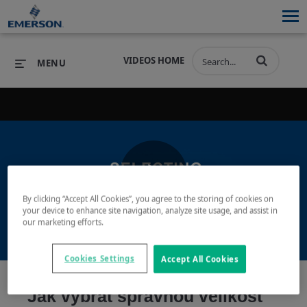
VIDEOS HOME
MENU
PRODUCTS
SOFTWARE
PRODUCTS
INDUSTRIES
SOFTWARE
SERVICES & SUPPORT
Play
By clicking “Accept All Cookies”, you agree to the storing of cookies on
INDUSTRIES
SERVICES & SUPPORT
COMPANY
your device to enhance site navigation, analyze site usage, and assist in
our marketing efforts.
COMPANY
Video
Cookies Settings
Accept All Cookies
Jak vybrat správnou velikost